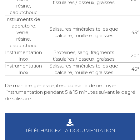
tissulaires / osseux, graisses
résine,
caoutchouc
Instruments de
laboratoire,
Salissures minérales telles que
verre,
45°
calcaire, rouille et graisses
résine,
caoutchouc
Instrumentation
Protéines, sang, fragments
20°
Inox
tissulaires / osseux, graisses
Instrumentation
Salissures minérales telles que
45°
Inox
calcaire, rouille et graisses
De manière générale, il est conseillé de nettoyer
l’instrumentation pendant 5 à 15 minutes suivant le degré
de salissure.
TÉLÉCHARGEZ LA DOCUMENTATION