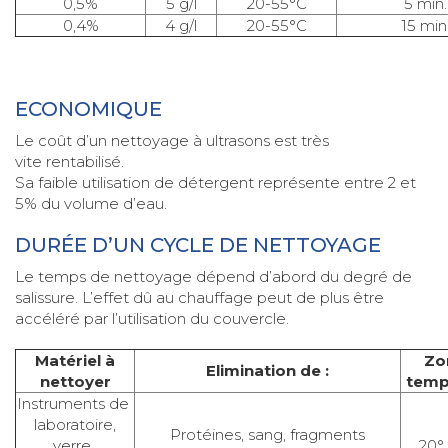
0,5%
5 g/l
20-55°C
5 min.
0,4%
4 g/l
20-55°C
15 min
ECONOMIQUE
Le coût d’un nettoyage à ultrasons est très
vite rentabilisé.
Sa faible utilisation de détergent représente entre 2 et
5% du volume d’eau.
DURÉE D’UN CYCLE DE NETTOYAGE
Le temps de nettoyage dépend d’abord du degré de
salissure. L’effet dû au chauffage peut de plus être
accéléré par l’utilisation du couvercle.
Matériel à
Zo
Elimination de :
nettoyer
temp
Instruments de
laboratoire,
Protéines, sang, fragments
verre,
20°