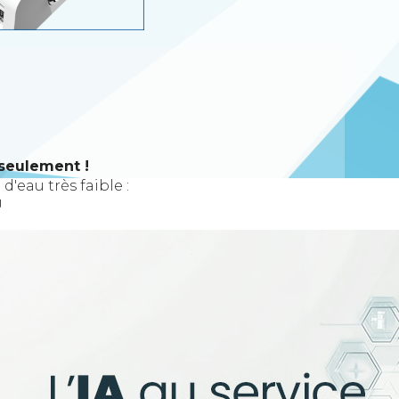
 seulement !
'eau très faible :
!