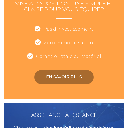
MISE À DISPOSITION, UNE SIMPLE ET
CLAIRE POUR VOUS ÉQUIPER
Pas d'Investissement
Zéro Immobilisation
Garantie Totale du Matériel
EN SAVOIR PLUS
ASSISTANCE À DISTANCE
Obtenez une
aide immédiate
et
sécurisée
en